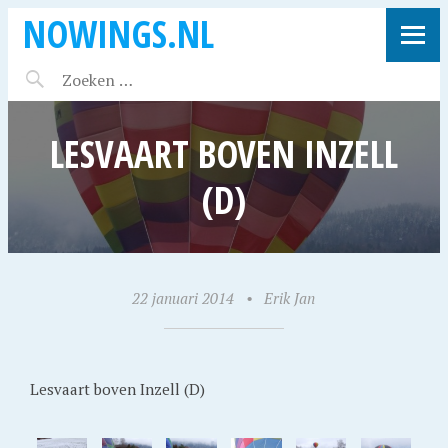
NOWINGS.NL
LESVAART BOVEN INZELL
(D)
22 januari 2014
•
Erik Jan
Lesvaart boven Inzell (D)