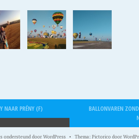
 NAAR PRÉNY (F)
BALLONVAREN ZOND
ts ondersteund door WordPress
•
Thema: Pictorico door
WordPr