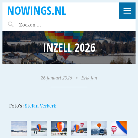
NOWINGS.NL
INZELL 2026
26 januari 2026
•
Erik Jan
Foto’s:
Stefan Verkerk