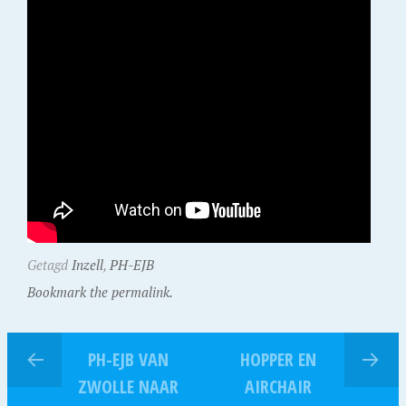
Getagd
Inzell
,
PH-EJB
Bookmark the permalink.
PH-EJB VAN
HOPPER EN
ZWOLLE NAAR
AIRCHAIR